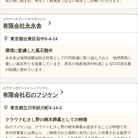
花と緑に囲まれ、明るくて殺風景ではない環境でご供養いただけます。
ユウゲンガイシャヨウヨウシャ
有限会社永永舎
東京都台東区谷中5-4-14
環境に配慮した墓石製作
永永舎は地球温暖化防止対策としてCO2削減に取り組んでおり、地球環境に
優しい墓石作りを提案しています。原石の地産地消や転送によるCO2排出量
の削減に努めています。
ユウゲンガイシャイシノフジケン
有限会社石のフジケン
東京都立川市砂川町4-14-2
クラウドむさし野の樹木葬墓としての特徴
石のフジケンは、クラウドむさし野の樹木葬墓を提供することが特徴です。
永代供養墓とは異なり、ご納骨された場所に永代にわたり供養される墓所で