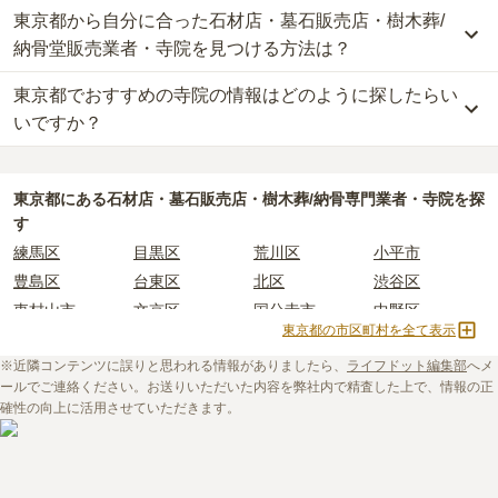
東京都から自分に合った石材店・墓石販売店・樹木葬/
納骨堂販売業者・寺院を見つける方法は？
東京都でおすすめの寺院の情報はどのように探したらい
東京都
で自分に合った業者を見つけるには、まず供養方法を決める
ことが大切です。
いですか？
なぜなら供養の種類ごとに、依頼すべき業者が変わってくるからで
す。
東京都
で寺院墓地を選ぶ際には、「寺院の雰囲気」「ご住職の供養
例えば、墓石のお墓で供養をしたい場合は「石材店」や「墓石販売
方針や考え」「立地（通いやすさ）」などの情報を収集する事が大
東京都
にある石材店・墓石販売店・樹木葬/納骨専門業者・寺院を探
店」、お墓の後継ぎに心配がある方は、樹木葬や納骨堂を取り扱っ
切です。
す
ている「納骨堂販売業者」「寺院」を選びましょう。
長年にわたってご先祖様を供養する場所となるため、立地や費用な
練馬区
目黒区
荒川区
小平市
東京都
には霊園が多数あり、選べるお墓タイプも多様です。
どの条件以外に、供養に対する考え方の相性を確認することをおす
豊島区
台東区
北区
渋谷区
もしどのような供養方法やお墓タイプが自分に合っているか迷った
すめします。
東村山市
文京区
国分寺市
中野区
時は、
お墓の基礎知識
をご覧いただくことおすすめいたします。
しかし、寺院に関する情報は公開されていないことも多く、実際に
東京都の市区町村を全て表示
世田谷区
港区
東大和市
西東京市
また、ライフドットにご相談いただければ、お客様のご希望に合っ
ご自身で現地に行って確かめるしかない場合もあります。
た業者のご紹介や、お墓の見学予約などを承ることが可能です。
※近隣コンテンツに誤りと思われる情報がありましたら、
ライフドットでは、寺院に関する基礎知識や選び方のポイントなど
ライフドット編集部
へメ
立川市
奥多摩町
瑞穂町
江東区
ールでご連絡ください。お送りいただいた内容を弊社内で精査した上で、情報の正
を情報発信しています。
小金井市
日の出町
品川区
三鷹市
確性の向上に活用させていただきます。
初めての寺院墓地選びに不安がある方はぜひ下記の記事をご一読く
狛江市
町田市
府中市
江戸川区
ださい。
羽村市
昭島市
あきる野市
青梅市
日野市
八王子市
大田区
中央区
・
寺院墓地の使用料相場は約77万円。檀家料などの費用も必要