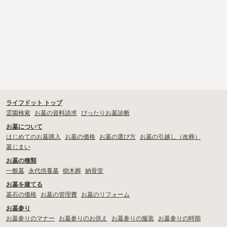
多摩市
千代田区
調布市
足立区
・
お寺の納骨堂を探したい！選ぶときの注意点や利用までの流れも
解説！
東久留米市
葛飾区
墨田区
杉並区
・
お寺で樹木葬をしたい！檀家は必須？押さえておきたい注意点を
新宿区
稲城市
板橋区
解説
・
檀家制度ってなに？その成り立ちや実態をくまなく解説
ライフドット トップ
霊園検索
お墓の資料請求
ぴったりお墓診断
お墓について
はじめてのお墓購入
お墓の価格
お墓の選び方
お墓の引越し（改葬）
墓じまい
お墓の種類
一般墓
永代供養墓
樹木葬
納骨堂
お墓を建てる
墓石の価格
お墓の管理費
お墓のリフォーム
お墓参り
お墓参りのマナー
お墓参りのお供え
お墓参りの服装
お墓参りの時期