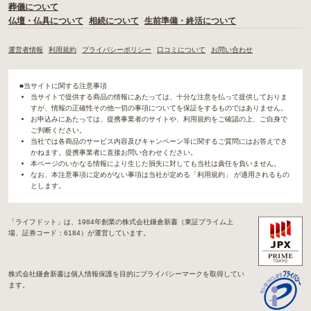
葬儀について
仏壇・仏具について
相続について
生前準備・終活について
運営者情報
利用規約
プライバシーポリシー
口コミについて
お問い合わせ
■当サイトに関する注意事項
当サイトで提供する商品の情報にあたっては、十分な注意を払って提供しておりま
すが、情報の正確性その他一切の事項についてを保証をするものではありません。
お申込みにあたっては、提携事業者のサイトや、利用規約をご確認の上、ご自身で
ご判断ください。
当社では各商品のサービス内容及びキャンペーン等に関するご質問にはお答えでき
かねます。提携事業者に直接お問い合わせください。
本ページのいかなる情報により生じた損失に対しても当社は責任を負いません。
なお、本注意事項に定めがない事項は当社が定める「利用規約」 が適用されるもの
とします。
「ライフドット」は、1984年創業の株式会社鎌倉新書（東証プライム上
場、証券コード：6184）が運営しています。
株式会社鎌倉新書は個人情報保護を目的にプライバシーマークを取得してい
ます。