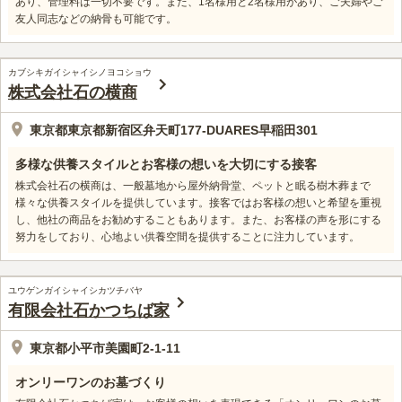
あり、管理料は一切不要です。また、1名様用と2名様用があり、ご夫婦やご
友人同志などの納骨も可能です。
カブシキガイシャイシノヨコショウ
株式会社石の横商
東京都東京都新宿区弁天町177-DUARES早稲田301
多様な供養スタイルとお客様の想いを大切にする接客
株式会社石の横商は、一般墓地から屋外納骨堂、ペットと眠る樹木葬まで
様々な供養スタイルを提供しています。接客ではお客様の想いと希望を重視
し、他社の商品をお勧めすることもあります。また、お客様の声を形にする
努力をしており、心地よい供養空間を提供することに注力しています。
ユウゲンガイシャイシカツチバヤ
有限会社石かつちば家
東京都小平市美園町2-1-11
オンリーワンのお墓づくり