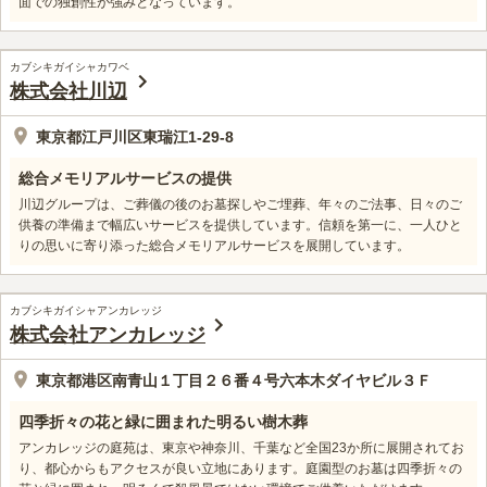
面での独創性が強みとなっています。
カブシキガイシャカワベ
株式会社川辺
東京都江戸川区東瑞江1-29-8
総合メモリアルサービスの提供
川辺グループは、ご葬儀の後のお墓探しやご埋葬、年々のご法事、日々のご
供養の準備まで幅広いサービスを提供しています。信頼を第一に、一人ひと
りの思いに寄り添った総合メモリアルサービスを展開しています。
カブシキガイシャアンカレッジ
株式会社アンカレッジ
東京都港区南青山１丁目２６番４号六本木ダイヤビル３Ｆ
四季折々の花と緑に囲まれた明るい樹木葬
アンカレッジの庭苑は、東京や神奈川、千葉など全国23か所に展開されてお
り、都心からもアクセスが良い立地にあります。庭園型のお墓は四季折々の