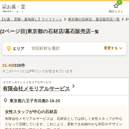
0
検討リスト
【お墓・霊園・墓地探し】ライフドット
東京都の石材店・墓石販売店一覧
2
(2ページ目)東京都の石材店/墓石販売店
一覧
変更する
市区町村を選択
エリア
21
-
40
/
338
件
※このページにはPRリンクが含まれています
ユウゲンガイシャメモリアルサービス
有限会社メモリアルサービス
東京都八王子市兵衛2-18-20
女性スタッフが中心の石材店
有限会社メモリアルサービスは、石材店としては珍しく女性スタッフが中心
となって活躍しています。これにより、柔軟できめ細やかな対応やデザイン