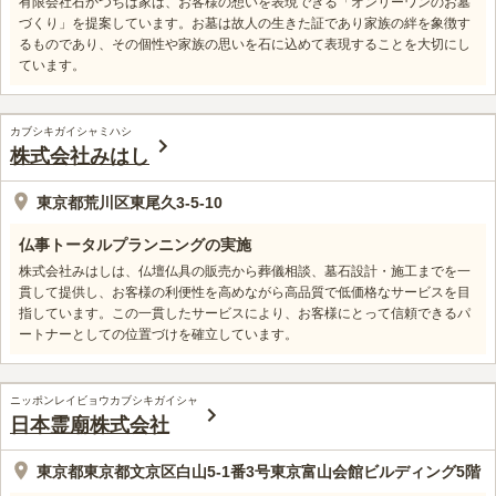
有限会社石かつちば家は、お客様の想いを表現できる「オンリーワンのお墓
づくり」を提案しています。お墓は故人の生きた証であり家族の絆を象徴す
るものであり、その個性や家族の思いを石に込めて表現することを大切にし
ています。
カブシキガイシャミハシ
株式会社みはし
東京都荒川区東尾久3‐5‐10
仏事トータルプランニングの実施
株式会社みはしは、仏壇仏具の販売から葬儀相談、墓石設計・施工までを一
貫して提供し、お客様の利便性を高めながら高品質で低価格なサービスを目
指しています。この一貫したサービスにより、お客様にとって信頼できるパ
ートナーとしての位置づけを確立しています。
ニッポンレイビョウカブシキガイシャ
日本霊廟株式会社
東京都東京都文京区白山5-1番3号東京富山会館ビルディング5階