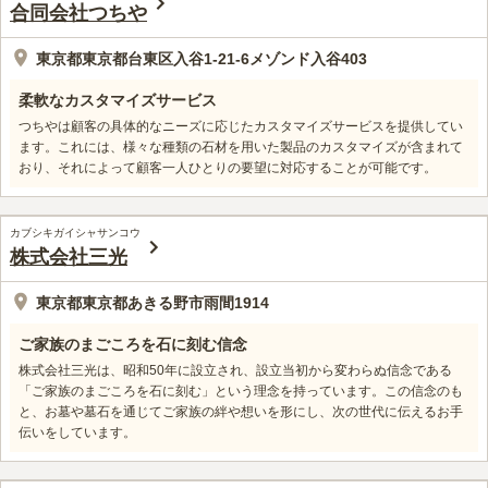
合同会社つちや
東京都東京都台東区入谷1-21-6メゾンド入谷403
柔軟なカスタマイズサービス
つちやは顧客の具体的なニーズに応じたカスタマイズサービスを提供してい
ます。これには、様々な種類の石材を用いた製品のカスタマイズが含まれて
おり、それによって顧客一人ひとりの要望に対応することが可能です。
カブシキガイシャサンコウ
株式会社三光
東京都東京都あきる野市雨間1914
ご家族のまごころを石に刻む信念
株式会社三光は、昭和50年に設立され、設立当初から変わらぬ信念である
「ご家族のまごころを石に刻む」という理念を持っています。この信念のも
と、お墓や墓石を通じてご家族の絆や想いを形にし、次の世代に伝えるお手
伝いをしています。