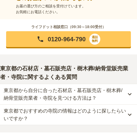
お墓の選び方のご相談を受付けています。
お気軽にお電話ください。
ライフドット相談窓口（
09:30～18:00
受付）
通話
0120-964-790
無料
東京都
の石材店・墓石販売店・樹木葬/納骨堂販売業
者・寺院に関するよくある質問
東京都から自分に合った石材店・墓石販売店・樹木葬/
納骨堂販売業者・寺院を見つける方法は？
東京都でおすすめの寺院の情報はどのように探したらい
東京都
で自分に合った業者を見つけるには、まず供養方法を決める
ことが大切です。
いですか？
なぜなら供養の種類ごとに、依頼すべき業者が変わってくるからで
す。
東京都
で寺院墓地を選ぶ際には、「寺院の雰囲気」「ご住職の供養