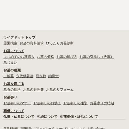
ライフドット トップ
霊園検索
お墓の資料請求
ぴったりお墓診断
お墓について
はじめてのお墓購入
お墓の価格
お墓の選び方
お墓の引越し（改葬）
墓じまい
お墓の種類
一般墓
永代供養墓
樹木葬
納骨堂
お墓を建てる
墓石の価格
お墓の管理費
お墓のリフォーム
お墓参り
お墓参りのマナー
お墓参りのお供え
お墓参りの服装
お墓参りの時期
葬儀について
仏壇・仏具について
相続について
生前準備・終活について
運営者情報
利用規約
プライバシーポリシー
口コミについて
お問い合わせ