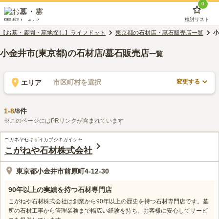
0
検討リスト
【お墓・霊園・墓地探し】ライフドット
東京都の石材店・墓石販売店一覧
小
小金井市(東京都)の石材店/墓石販売店
一覧
変更する
市区町村を選択
エリア
1
-
8
/
8
件
※このページにはPRリンクが含まれています
コガネヤセキザイカブシキガイシャ
こがねや石材株式会社
東京都小金井市前原町4-12-30
90年以上の実績を持つ石材専門店
こがねや石材株式会社は創業から90年以上の歴史を持つ石材専門店です。墓
所の石材工事から管理業務まで幅広い経験を持ち、お客様に安心してサービ