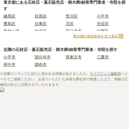
例えば、墓石のお墓で供養をしたい場合は「石材店」や「墓石販売
方針や考え」「立地（通いやすさ）」などの情報を収集する事が大
東京都
にある石材店・墓石販売店・樹木葬/納骨専門業者・寺院を探
店」、お墓の後継ぎに心配がある方は、樹木葬や納骨堂を取り扱っ
切です。
す
ている「納骨堂販売業者」「寺院」を選びましょう。
長年にわたってご先祖様を供養する場所となるため、立地や費用な
練馬区
目黒区
荒川区
小平市
東京都
には霊園が多数あり、選べるお墓タイプも多様です。
どの条件以外に、供養に対する考え方の相性を確認することをおす
豊島区
台東区
北区
渋谷区
もしどのような供養方法やお墓タイプが自分に合っているか迷った
すめします。
東村山市
文京区
国分寺市
中野区
時は、
お墓の基礎知識
をご覧いただくことおすすめいたします。
しかし、寺院に関する情報は公開されていないことも多く、実際に
東京都の市区町村を全て表示
世田谷区
港区
東大和市
西東京市
また、ライフドットにご相談いただければ、お客様のご希望に合っ
ご自身で現地に行って確かめるしかない場合もあります。
た業者のご紹介や、お墓の見学予約などを承ることが可能です。
ライフドットでは、寺院に関する基礎知識や選び方のポイントなど
立川市
奥多摩町
瑞穂町
江東区
近隣の石材店・墓石販売店・樹木葬/納骨専門業者・寺院を探す
を情報発信しています。
小金井市
日の出町
品川区
三鷹市
小平市
国分寺市
西東京市
三鷹市
初めての寺院墓地選びに不安がある方はぜひ下記の記事をご一読く
狛江市
町田市
府中市
江戸川区
府中市
調布市
ださい。
羽村市
昭島市
あきる野市
青梅市
※近隣コンテンツに誤りと思われる情報がありましたら、
ライフドット編集部
へメ
日野市
八王子市
大田区
中央区
・
寺院墓地の使用料相場は約77万円。檀家料などの費用も必要
ールでご連絡ください。お送りいただいた内容を弊社内で精査した上で、情報の正
多摩市
千代田区
調布市
足立区
・
お寺の納骨堂を探したい！選ぶときの注意点や利用までの流れも
確性の向上に活用させていただきます。
解説！
東久留米市
葛飾区
墨田区
杉並区
・
お寺で樹木葬をしたい！檀家は必須？押さえておきたい注意点を
新宿区
稲城市
板橋区
解説
・
檀家制度ってなに？その成り立ちや実態をくまなく解説