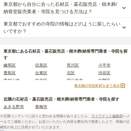
東京都から自分に合った石材店・墓石販売店・樹木葬/
納骨堂販売業者・寺院を見つける方法は？
東京都でおすすめの寺院の情報はどのように探したらい
東京都
で自分に合った業者を見つけるには、まず供養方法を決める
ことが大切です。
いですか？
なぜなら供養の種類ごとに、依頼すべき業者が変わってくるからで
す。
東京都
で寺院墓地を選ぶ際には、「寺院の雰囲気」「ご住職の供養
例えば、墓石のお墓で供養をしたい場合は「石材店」や「墓石販売
方針や考え」「立地（通いやすさ）」などの情報を収集する事が大
東京都
にある石材店・墓石販売店・樹木葬/納骨専門業者・寺院を探
店」、お墓の後継ぎに心配がある方は、樹木葬や納骨堂を取り扱っ
切です。
す
ている「納骨堂販売業者」「寺院」を選びましょう。
長年にわたってご先祖様を供養する場所となるため、立地や費用な
練馬区
目黒区
荒川区
小平市
東京都
には霊園が多数あり、選べるお墓タイプも多様です。
どの条件以外に、供養に対する考え方の相性を確認することをおす
豊島区
台東区
北区
渋谷区
もしどのような供養方法やお墓タイプが自分に合っているか迷った
すめします。
東村山市
文京区
国分寺市
中野区
時は、
お墓の基礎知識
をご覧いただくことおすすめいたします。
しかし、寺院に関する情報は公開されていないことも多く、実際に
東京都の市区町村を全て表示
世田谷区
港区
東大和市
西東京市
また、ライフドットにご相談いただければ、お客様のご希望に合っ
ご自身で現地に行って確かめるしかない場合もあります。
た業者のご紹介や、お墓の見学予約などを承ることが可能です。
ライフドットでは、寺院に関する基礎知識や選び方のポイントなど
立川市
奥多摩町
瑞穂町
江東区
近隣の石材店・墓石販売店・樹木葬/納骨専門業者・寺院を探す
を情報発信しています。
小金井市
日の出町
品川区
三鷹市
あきる野市
青梅市
初めての寺院墓地選びに不安がある方はぜひ下記の記事をご一読く
狛江市
町田市
府中市
江戸川区
ださい。
※近隣コンテンツに誤りと思われる情報がありましたら、
ライフドット編集部
へメ
羽村市
昭島市
あきる野市
青梅市
ールでご連絡ください。お送りいただいた内容を弊社内で精査した上で、情報の正
日野市
八王子市
大田区
中央区
確性の向上に活用させていただきます。
・
寺院墓地の使用料相場は約77万円。檀家料などの費用も必要