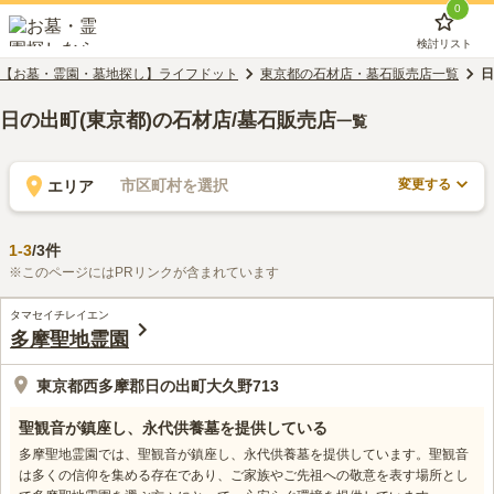
0
検討リスト
【お墓・霊園・墓地探し】ライフドット
東京都の石材店・墓石販売店一覧
日
日の出町(東京都)の石材店/墓石販売店
一覧
変更する
市区町村を選択
エリア
1
-
3
/
3
件
※このページにはPRリンクが含まれています
タマセイチレイエン
多摩聖地霊園
東京都西多摩郡日の出町大久野713
聖観音が鎮座し、永代供養墓を提供している
多摩聖地霊園では、聖観音が鎮座し、永代供養墓を提供しています。聖観音
は多くの信仰を集める存在であり、ご家族やご先祖への敬意を表す場所とし