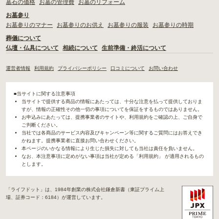
墓石の価格
お墓の管理費
お墓のリフォーム
お墓参り
お墓参りのマナー
お墓参りのお供え
お墓参りの服装
お墓参りの時期
葬儀について
仏壇・仏具について
相続について
生前準備・終活について
運営者情報
利用規約
プライバシーポリシー
口コミについて
お問い合わせ
■当サイトに関する注意事項
当サイトで提供する商品の情報にあたっては、十分な注意を払って提供しておりま
すが、情報の正確性その他一切の事項についてを保証をするものではありません。
お申込みにあたっては、提携事業者のサイトや、利用規約をご確認の上、ご自身で
ご判断ください。
当社では各商品のサービス内容及びキャンペーン等に関するご質問にはお答えでき
かねます。提携事業者に直接お問い合わせください。
本ページのいかなる情報により生じた損失に対しても当社は責任を負いません。
なお、本注意事項に定めがない事項は当社が定める「利用規約」 が適用されるもの
とします。
「ライフドット」は、1984年創業の株式会社鎌倉新書（東証プライム上
場、証券コード：6184）が運営しています。