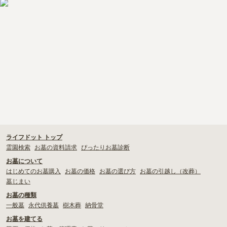
多摩市
千代田区
調布市
足立区
・
お寺の納骨堂を探したい！選ぶときの注意点や利用までの流れも
解説！
東久留米市
葛飾区
墨田区
杉並区
・
お寺で樹木葬をしたい！檀家は必須？押さえておきたい注意点を
新宿区
稲城市
板橋区
解説
・
檀家制度ってなに？その成り立ちや実態をくまなく解説
ライフドット トップ
霊園検索
お墓の資料請求
ぴったりお墓診断
お墓について
はじめてのお墓購入
お墓の価格
お墓の選び方
お墓の引越し（改葬）
墓じまい
お墓の種類
一般墓
永代供養墓
樹木葬
納骨堂
お墓を建てる