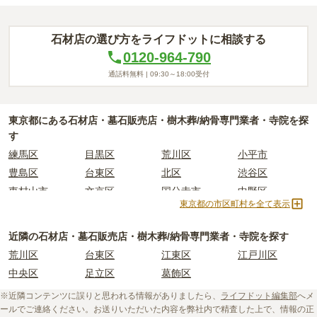
石材店の選び方をライフドットに相談する
0120-964-790
通話料無料 |
09:30～18:00
受付
東京都
にある石材店・墓石販売店・樹木葬/納骨専門業者・寺院を探
す
練馬区
目黒区
荒川区
小平市
豊島区
台東区
北区
渋谷区
東村山市
文京区
国分寺市
中野区
東京都の市区町村を全て表示
世田谷区
港区
東大和市
西東京市
立川市
奥多摩町
瑞穂町
江東区
近隣の石材店・墓石販売店・樹木葬/納骨専門業者・寺院を探す
小金井市
日の出町
品川区
三鷹市
荒川区
台東区
江東区
江戸川区
狛江市
町田市
府中市
江戸川区
中央区
足立区
葛飾区
羽村市
昭島市
あきる野市
青梅市
※近隣コンテンツに誤りと思われる情報がありましたら、
ライフドット編集部
へメ
日野市
八王子市
大田区
中央区
ールでご連絡ください。お送りいただいた内容を弊社内で精査した上で、情報の正