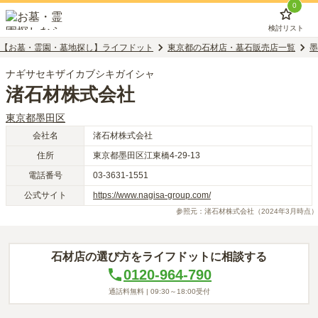
0
検討リスト
【お墓・霊園・墓地探し】ライフドット
東京都の石材店・墓石販売店一覧
墨
ナギサセキザイカブシキガイシャ
渚石材株式会社
東京都
墨田区
会社名
渚石材株式会社
住所
東京都墨田区江東橋4-29-13
電話番号
03-3631-1551
公式サイト
https://www.nagisa-group.com/
参照元：
渚石材株式会社
（2024年3月時点）
石材店の選び方をライフドットに相談する
0120-964-790
通話料無料 |
09:30～18:00
受付