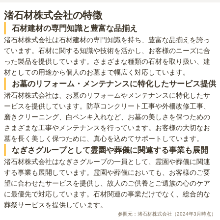
渚石材株式会社
の特徴
石材建材の専門知識と豊富な品揃え
渚石材株式会社は石材建材の専門知識を持ち、豊富な品揃えを誇っ
ています。石材に関する知識や技術を活かし、お客様のニーズに合
った製品を提供しています。さまざまな種類の石材を取り扱い、建
材としての用途から個人のお墓まで幅広く対応しています。
お墓のリフォーム・メンテナンスに特化したサービス提供
渚石材株式会社は、お墓のリフォームやメンテナンスに特化したサ
ービスを提供しています。防草コンクリート工事や外柵改修工事、
磨きクリーニング、白ペンキ入れなど、お墓の美しさを保つための
さまざまな工事やメンテナンスを行っています。お客様の大切なお
墓を長く美しく保つために、真心を込めてサポートしています。
なぎさグループとして霊園や葬儀に関連する事業も展開
渚石材株式会社はなぎさグループの一員として、霊園や葬儀に関連
する事業も展開しています。霊園や葬儀においても、お客様のご要
望に合わせたサービスを提供し、故人のご供養とご遺族の心のケア
に最優先で対応しています。石材関連の事業だけでなく、総合的な
葬祭サービスを提供しています。
参照元：
渚石材株式会社
（2024年3月時点）