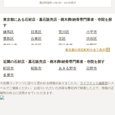
通話料無料 |
09:30～18:00
受付
東京都
にある石材店・墓石販売店・樹木葬/納骨専門業者・寺院を探
す
練馬区
目黒区
荒川区
小平市
豊島区
台東区
北区
渋谷区
東村山市
文京区
国分寺市
中野区
東京都の市区町村を全て表示
世田谷区
港区
東大和市
西東京市
立川市
奥多摩町
瑞穂町
江東区
近隣の石材店・墓石販売店・樹木葬/納骨専門業者・寺院を探す
小金井市
日の出町
品川区
三鷹市
町田市
昭島市
あきる野市
日野市
狛江市
町田市
府中市
江戸川区
多摩市
羽村市
昭島市
あきる野市
青梅市
※近隣コンテンツに誤りと思われる情報がありましたら、
ライフドット編集部
へメ
日野市
八王子市
大田区
中央区
ールでご連絡ください。お送りいただいた内容を弊社内で精査した上で、情報の正
多摩市
千代田区
調布市
足立区
確性の向上に活用させていただきます。
東久留米市
葛飾区
墨田区
杉並区
新宿区
稲城市
板橋区