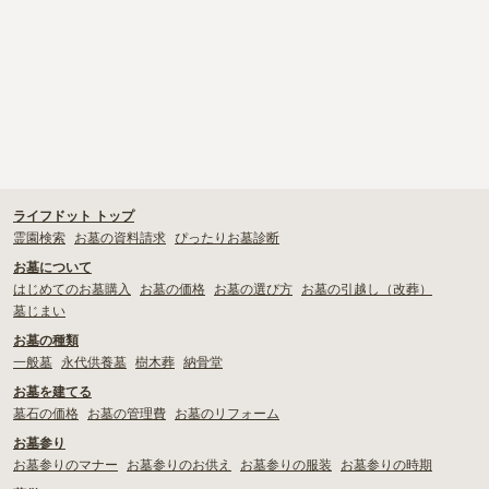
ライフドット トップ
霊園検索
お墓の資料請求
ぴったりお墓診断
お墓について
はじめてのお墓購入
お墓の価格
お墓の選び方
お墓の引越し（改葬）
墓じまい
お墓の種類
一般墓
永代供養墓
樹木葬
納骨堂
お墓を建てる
墓石の価格
お墓の管理費
お墓のリフォーム
お墓参り
お墓参りのマナー
お墓参りのお供え
お墓参りの服装
お墓参りの時期