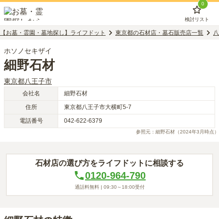
0
検討リスト
【お墓・霊園・墓地探し】ライフドット
東京都の石材店・墓石販売店一覧
八
ホソノセキザイ
細野石材
東京都
八王子市
会社名
細野石材
住所
東京都八王子市大横町5-7
電話番号
042-622-6379
参照元：
細野石材
（2024年3月時点）
石材店の選び方をライフドットに相談する
0120-964-790
通話料無料 |
09:30～18:00
受付