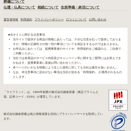
葬儀について
仏壇・仏具について
相続について
生前準備・終活について
運営者情報
利用規約
プライバシーポリシー
口コミについて
お問い合わせ
■当サイトに関する注意事項
当サイトで提供する商品の情報にあたっては、十分な注意を払って提供しておりま
すが、情報の正確性その他一切の事項についてを保証をするものではありません。
お申込みにあたっては、提携事業者のサイトや、利用規約をご確認の上、ご自身で
ご判断ください。
当社では各商品のサービス内容及びキャンペーン等に関するご質問にはお答えでき
かねます。提携事業者に直接お問い合わせください。
本ページのいかなる情報により生じた損失に対しても当社は責任を負いません。
なお、本注意事項に定めがない事項は当社が定める「利用規約」 が適用されるもの
とします。
「ライフドット」は、1984年創業の株式会社鎌倉新書（東証プライム上
場、証券コード：6184）が運営しています。
株式会社鎌倉新書は個人情報保護を目的にプライバシーマークを取得してい
ます。