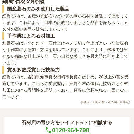
細野石材
の特徴
国産墓石のみを使用した製品
細野石材は、国産の御影石などの質の高い石材を厳選して使用して
います。これにより、日本の伝統的な美しさと品質を保ちつつ、耐
久性の高い製品を提供しています。
手作業による石材加工
細野石材は、小たたき一石仕上げやノミ切り仕上げといった伝統的
な手作業による加工方法を用いています。これにより、機械では出
せない繊細な仕上がりと、石の自然な美しさを最大限に引き出して
います。
賞を多数受賞した技術力
細野石材は、愛知県知事賞や岡崎市長賞をはじめ、20以上の賞を受
賞しています。これらの受賞歴は、細野石材の優れた技術力と石材
加工における専門性を証明しており、顧客に信頼される一因となっ
ています。
参照元：
細野石材
（2024年3月時点）
石材店の選び方をライフドットに相談する
0120-964-790